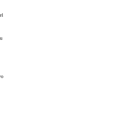
el
su
vo