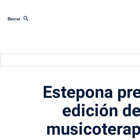
Buscar
Estepona pr
edición d
musicoterap