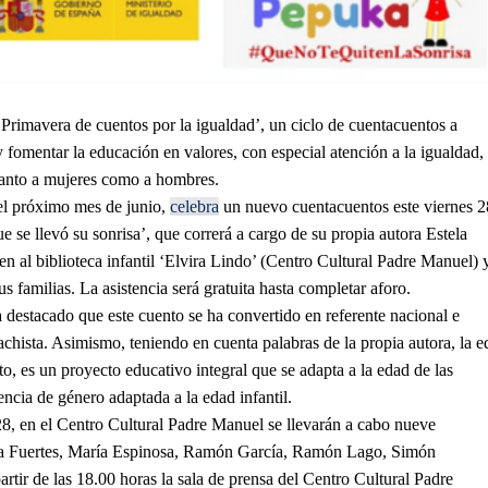
‘Primavera de cuentos por la igualdad’, un ciclo de cuentacuentos a
y fomentar la educación en valores, con especial atención a la igualdad,
 tanto a mujeres como a hombres.
 el próximo mes de junio,
celebra
un nuevo cuentacuentos este viernes 2
e se llevó su sonrisa’, que correrá a cargo de su propia autora Estela
n al biblioteca infantil ‘Elvira Lindo’ (Centro Cultural Padre Manuel) 
s familias. La asistencia será gratuita hasta completar aforo.
a destacado que este cuento se ha convertido en referente nacional e
achista. Asimismo, teniendo en cuenta palabras de la propia autora, la ed
, es un proyecto educativo integral que se adapta a la edad de las
encia de género adaptada a la edad infantil.
28, en el Centro Cultural Padre Manuel se llevarán a cabo nueve
oria Fuertes, María Espinosa, Ramón García, Ramón Lago, Simón
ir de las 18.00 horas la sala de prensa del Centro Cultural Padre