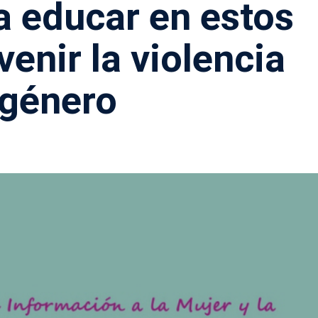
a educar en estos
venir la violencia
 género