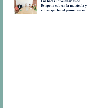
Las becas universitarias de
Estepona cubren la matrícula y
el transporte del primer curso