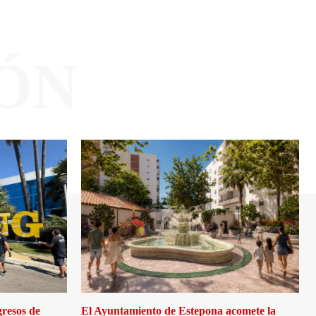
ÓN
gresos de
El Ayuntamiento de Estepona acomete la