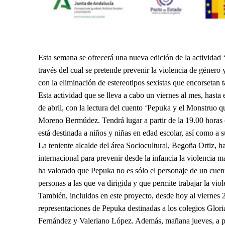
Esta semana se ofrecerá una nueva edición de la actividad 
través del cual se pretende prevenir la violencia de género 
con la eliminación de estereotipos sexistas que encorsetan
Esta actividad que se lleva a cabo un viernes al mes, hasta
de abril, con la lectura del cuento ‘Pepuka y el Monstruo qu
Moreno Bermúdez. Tendrá lugar a partir de la 19.00 horas e
está destinada a niños y niñas en edad escolar, así como a su
La teniente alcalde del área Sociocultural, Begoña Ortiz, h
internacional para prevenir desde la infancia la violencia m
ha valorado que Pepuka no es sólo el personaje de un cuento
personas a las que va dirigida y que permite trabajar la viol
También, incluidos en este proyecto, desde hoy al viernes 
representaciones de Pepuka destinadas a los colegios Gl
Fernández y Valeriano López. Además, mañana jueves, a part