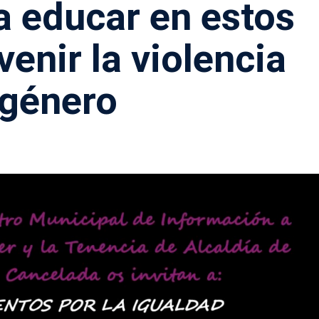
a educar en estos
venir la violencia
 género