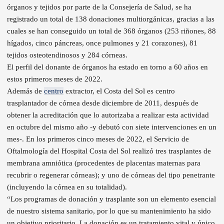
órganos y tejidos por parte de la Consejería de Salud, se ha
registrado un total de 138 donaciones multiorgánicas, gracias a las
cuales se han conseguido un total de 368 órganos (253 riñones, 88
hígados, cinco páncreas, once pulmones y 21 corazones), 81
tejidos osteotendinosos y 284 córneas.
El perfil del donante de órganos ha estado en torno a 60 años en
estos primeros meses de 2022.
Además de
centro
extractor, el Costa del Sol es centro
trasplantador de córnea desde diciembre de 2011, después de
obtener la acreditación que lo autorizaba a realizar esta actividad
en octubre del mismo año -y debutó con siete intervenciones en un
mes-. En los primeros cinco meses de 2022, el Servicio de
Oftalmología del Hospital Costa del Sol realizó tres trasplantes de
membrana amniótica (procedentes de placentas maternas para
recubrir o regenerar córneas); y uno de córneas del tipo penetrante
(incluyendo la córnea en su totalidad).
“Los programas de donación y trasplante son un elemento esencial
de nuestro sistema sanitario, por lo que su mantenimiento ha sido
un objetivo prioritario. La donación es un tratamiento vital y único