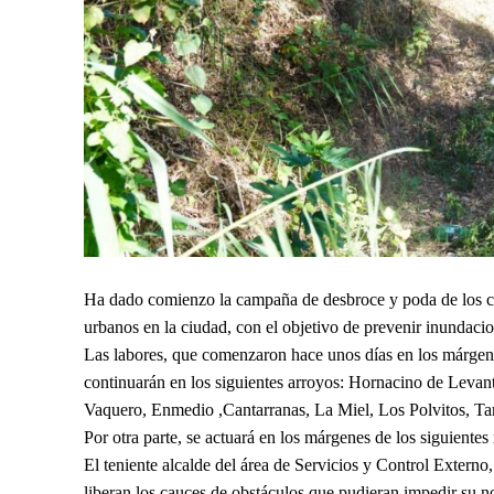
Ha dado comienzo la campaña de desbroce y poda de los ca
urbanos en la ciudad, con el objetivo de prevenir inundacio
Las labores, que comenzaron hace unos días en los márgen
continuarán en los siguientes arroyos: Hornacino de Levant
Vaquero, Enmedio ,Cantarranas, La Miel, Los Polvitos, Ta
Por otra parte, se actuará en los márgenes de los siguient
El teniente alcalde del área de Servicios y Control Externo
liberan los cauces de obstáculos que pudieran impedir su n