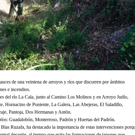
uces de una veintena de arroyos y ríos que discurren por ámbitos
nes e incendios.
es del río La Cala, junto al Camino Los Molinos y en Arroyo Judío,
e, Hornacino de Poniente, La Galera, Las Abejeras, El Saladillo,
raje, Pantoja, Dos Hermanas y Antón.
es ríos: Guadalobón, Monterroso, Padrón y Huertas del Padrón.
, Blas Ruzafa, ha destacado la importancia de estas intervenciones porq
ormal desagüe, al tiempo que evita las formaciones de tapones que