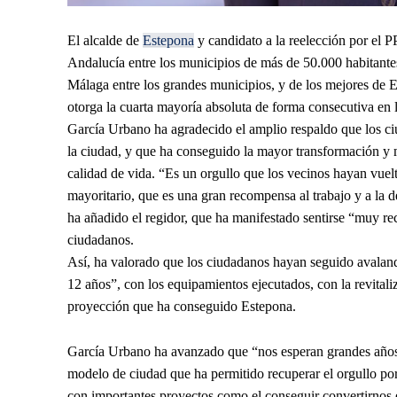
El alcalde de
Estepona
y candidato a la reelección por el P
Andalucía entre los municipios de más de 50.000 habitantes
Málaga entre los grandes municipios, y de los mejores de E
otorga la cuarta mayoría absoluta de forma consecutiva en 
García Urbano ha agradecido el amplio respaldo que los c
la ciudad, y que ha conseguido la mayor transformación y 
calidad de vida. “Es un orgullo que los vecinos hayan vuel
mayoritario, que es una gran recompensa al trabajo y a la 
ha añadido el regidor, que ha manifestado sentirse “muy re
ciudadanos.
Así, ha valorado que los ciudadanos hayan seguido avalando
12 años”, con los equipamientos ejecutados, con la revital
proyección que ha conseguido Estepona.
García Urbano ha avanzado que “nos esperan grandes años 
modelo de ciudad que ha permitido recuperar el orgullo por
con importantes proyectos como el conseguir convertirnos e