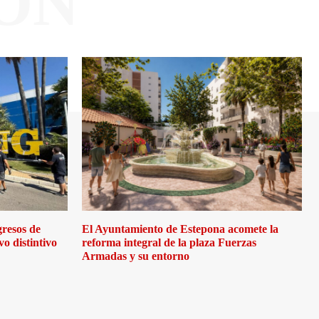
ÓN
gresos de
El Ayuntamiento de Estepona acomete la
o distintivo
reforma integral de la plaza Fuerzas
Armadas y su entorno