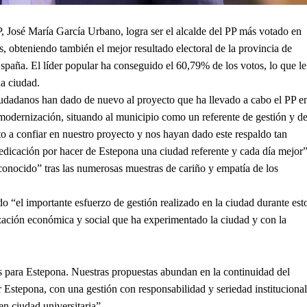
P, José María García Urbano, logra ser el alcalde del PP más votado en
, obteniendo también el mejor resultado electoral de la provincia de
spaña. El líder popular ha conseguido el 60,79% de los votos, lo que le
la ciudad.
iudadanos han dado de nuevo al proyecto que ha llevado a cabo el PP e
modernización, situando al municipio como un referente de gestión y d
to a confiar en nuestro proyecto y nos hayan dado este respaldo tan
dedicación por hacer de Estepona una ciudad referente y cada día mejor”
conocido” tras las numerosas muestras de cariño y empatía de los
 “el importante esfuerzo de gestión realizado en la ciudad durante est
ización económica y social que ha experimentado la ciudad y con la
para Estepona. Nuestras propuestas abundan en la continuidad del
 Estepona, con una gestión con responsabilidad y seriedad institucional
n ciudad universitaria”.