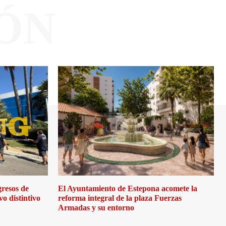
ÓN
gresos de
El Ayuntamiento de Estepona acomete la
o distintivo
reforma integral de la plaza Fuerzas
Armadas y su entorno