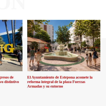
ÓN
gresos de
El Ayuntamiento de Estepona acomete la
o distintivo
reforma integral de la plaza Fuerzas
Armadas y su entorno