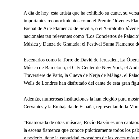
A día de hoy, esta artista que ha exhibido su cante, su versa
importantes reconocimientos como el Premio ‘Jóvenes Flame
Bienal de Arte Flamenco de Sevilla, o el ‘Giraldillo Jóven
nacionales tan relevantes como ‘Los Conciertos de Palacio’
Música y Danza de Granada; el Festival Suma Flamenca de
Escenarios como la Torre de David de Jerusalén, La Ópera 
Música de Barcelona, el City Center de New York, el Audi
Traversiere de Paris, la Cueva de Nerja de Málaga, el Palac
Wells de Londres han disfrutado del cante de esta gran fig
Además, numerosas instituciones la han elegido para mostrar
Cervantes y la Embajada de España, representando la Mar
“Enamorada de otras músicas, Rocío Bazán es una cantaora 
la escena flamenca que conoce prácticamente todos los palo
y poderío, tiene la capacidad evocadora de las voces más r