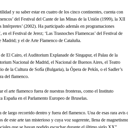
tilidad y su saber estar en cuatro de los cinco continentes, cuenta con
ncos’ del Festival del Cante de las Minas de la Unión (1999), la XII
es Intérpretes’ (2002). Ha participado además en programaciones
, en el Festival de Jerez; ‘Las Trasnoches Flamencas’ del Festival de
 Madrid; y el de Arte Flamenco de Cataluña.
de El Cairo, el Auditorium Explanade de Singapur, el Palau de la
torium Nacional de Madrid, el Nacional de Buenos Aires, el Teatro
io de la Cultura de Sofía (Bulgaria), la Ópera de Pekín, o el Sadler’s
ura del flamenco.
 el arte flamenco fuera de nuestras fronteras, como el Instituto
ca España en el Parlamento Europeo de Bruselas.
de largo recorrido dentro y fuera del flamenco. Una de esas rara avis 
s de este arte tan misterioso y cuya voz sugerente, llena de magnetism
aciales que se hayan podido escuchar durante el último siglo XX”.