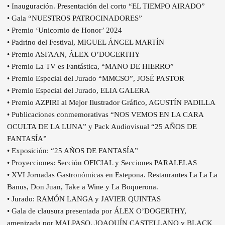
• Inauguración. Presentación del corto “EL TIEMPO AIRADO”
• Gala “NUESTROS PATROCINADORES”
• Premio ‘Unicornio de Honor’ 2024
• Padrino del Festival, MIGUEL ÁNGEL MARTÍN
• Premio ASFAAN, ÁLEX O’DOGERTHY
• Premio La TV es Fantástica, “MANO DE HIERRO”
• Premio Especial del Jurado “MMCSO”, JOSÉ PASTOR
• Premio Especial del Jurado, ELIA GALERA
• Premio AZPIRI al Mejor Ilustrador Gráfico, AGUSTÍN PADILLA
• Publicaciones conmemorativas “NOS VEMOS EN LA CARA
OCULTA DE LA LUNA” y Pack Audiovisual “25 AÑOS DE
FANTASÍA”
• Exposición: “25 AÑOS DE FANTASÍA”
• Proyecciones: Sección OFICIAL y Secciones PARALELAS
• XVI Jornadas Gastronómicas en Estepona. Restaurantes La La La
Banus, Don Juan, Take a Wine y La Boquerona.
• Jurado: RAMÓN LANGA y JAVIER QUINTAS
• Gala de clausura presentada por ÁLEX O’DOGERTHY,
amenizada por MALPASO, JOAQUÍN CASTELLANO y BLACK