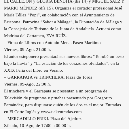
EL CALLEJÓN y GLORIA BENDITA (día 14) y MIGUEL SÁEZ Y
MARIO MÉNDEZ (día 15). Organiza el cortador profesional José
María Téllez “Popi”, en colaboración con el Ayuntamiento de
Estepona. Patrocina “Sabor a Málaga”, la Diputación de Málaga y
la Consejería de Turismo de la Junta de Andalucía. Actuará como
Madrina del Certamen, EVA RUÍZ.
– Firma de Libros con Antonio Mena. Paseo Marítimo
Viernes, 09-Ago, 21:00 h.
El autor esteponero presentará sus nuevos libros: “Te robé un beso
bajo la lluvia” y “La estación de los corazones olvidados”, en la
XXIX Feria del Libro en Verano.
– GARRAPATA vs TRINCHERA. Plaza de Toros
Viernes, 09-Ago, 22:00 h.
El trinchera y el Garrapata se presentan a un programa de
Televisión de preguntas y pruebas presentado por Gorgorito
Fernández, para disputarse quién de los dos es el mejor. Entradas
en El Corte Inglés y www.tickentradas.com
– MERCADILLO FRIKI. Plaza del Ajedrez
Sábado, 10-Ago, de 17:00 a 00:00 h.