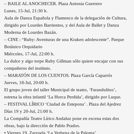
– BAILE AL ANOCHECER. Plaza Antonia Guerrero
Lunes, 15-Jul, 21:30 h.
Aula de Danza Española y Flamenco de la delegación de Cultura,
dirigido por Lourdes Barrientos, y del Aula de Ballet y Danza
Moderna de Lourdes Bazán.
– CINE : “Ruby: Aventuras de una Kraken adolescente”. Parque
Botánico Orquidario
Miércoles, 17-Jul, 22:00 h.
La dulce y algo torpe Ruby Gillman sólo quiere encajar con sus
compañeros del instituto.
– MARATÓN DE LOS CUENTOS. Plaza García Caparrós
Jueves, 18-Jul, 20:00 h.
El grupo joven del taller Municipal de teatro, ‘Farandulitos’,
estrena la obra infantil ‘La Horca Perdida’, dirigido por Luque.
– FESTIVAL LÍRICO ‘Ciudad de Estepona’ . Plaza del Ajedrez
Días 19 y 20-Jul, 21:00 h.
La Compañía Teatro Lírico Andaluz pone en escena estas dos
obras, bajo la dirección de Pablo Prados.
• Viernes 19, Zarzuela ‘La Verbena de la Paloma’