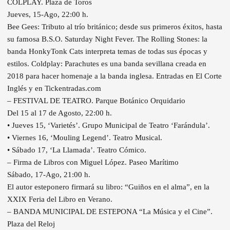
COLPLAY. Plaza de Toros
Jueves, 15-Ago, 22:00 h.
Bee Gees: Tributo al trío británico; desde sus primeros éxitos, hasta
su famosa B.S.O. Saturday Night Fever. The Rolling Stones: la
banda HonkyTonk Cats interpreta temas de todas sus épocas y
estilos. Coldplay: Parachutes es una banda sevillana creada en
2018 para hacer homenaje a la banda inglesa. Entradas en El Corte
Inglés y en Tickentradas.com
– FESTIVAL DE TEATRO. Parque Botánico Orquidario
Del 15 al 17 de Agosto, 22:00 h.
• Jueves 15, ‘Varietés’. Grupo Municipal de Teatro ‘Farándula’.
• Viernes 16, ‘Mouling Legend’. Teatro Musical.
• Sábado 17, ‘La Llamada’. Teatro Cómico.
– Firma de Libros con Miguel López. Paseo Marítimo
Sábado, 17-Ago, 21:00 h.
El autor esteponero firmará su libro: “Guiños en el alma”, en la
XXIX Feria del Libro en Verano.
– BANDA MUNICIPAL DE ESTEPONA “La Música y el Cine”.
Plaza del Reloj