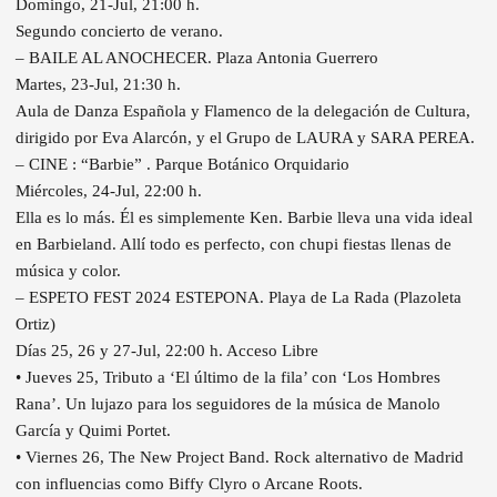
Domingo, 21-Jul, 21:00 h.
Segundo concierto de verano.
– BAILE AL ANOCHECER. Plaza Antonia Guerrero
Martes, 23-Jul, 21:30 h.
Aula de Danza Española y Flamenco de la delegación de Cultura,
dirigido por Eva Alarcón, y el Grupo de LAURA y SARA PEREA.
– CINE : “Barbie” . Parque Botánico Orquidario
Miércoles, 24-Jul, 22:00 h.
Ella es lo más. Él es simplemente Ken. Barbie lleva una vida ideal
en Barbieland. Allí todo es perfecto, con chupi fiestas llenas de
música y color.
– ESPETO FEST 2024 ESTEPONA. Playa de La Rada (Plazoleta
Ortiz)
Días 25, 26 y 27-Jul, 22:00 h. Acceso Libre
• Jueves 25, Tributo a ‘El último de la fila’ con ‘Los Hombres
Rana’. Un lujazo para los seguidores de la música de Manolo
García y Quimi Portet.
• Viernes 26, The New Project Band. Rock alternativo de Madrid
con influencias como Biffy Clyro o Arcane Roots.