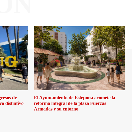
ÓN
gresos de
El Ayuntamiento de Estepona acomete la
o distintivo
reforma integral de la plaza Fuerzas
Armadas y su entorno