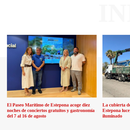
I
El Paseo Marítimo de Estepona acoge diez
La cubierta d
noches de conciertos gratuitos y gastronomía
Estepona luce 
del 7 al 16 de agosto
iluminado